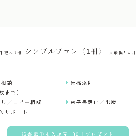
シンプルプラン〈1冊〉
手軽に1冊
※最低5ヵ
成相談
原稿添削
枚まで）
トル／コピー相談
電子書籍化／出版
1位サポート
紙書籍半永久販売+30冊プレゼント