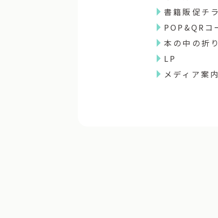
書籍販促チ
POP&QRコ
本の中の折
LP
メディア案