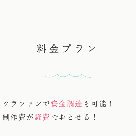
料金プラン
クラファンで
資金調達
も可能！
制作費が
経費
でおとせる！